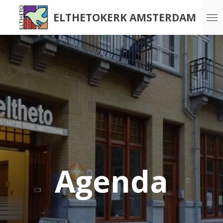
Ga
ELTHETOKERK AMSTERDAM
direct
naar
de
hoofdinhoud
Agenda