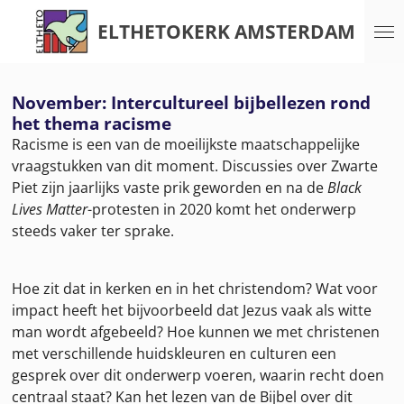
Ga
ELTHETOKERK AMSTERDAM
direct
naar
de
November: Intercultureel bijbellezen rond
hoofdinhoud
het thema racisme
Racisme is een van de moeilijkste maatschappelijke
vraagstukken van dit moment. Discussies over Zwarte
Piet zijn jaarlijks vaste prik geworden en na de
Black
Lives Matter
-protesten in 2020 komt het onderwerp
steeds vaker ter sprake.
Hoe zit dat in kerken en in het christendom? Wat voor
impact heeft het bijvoorbeeld dat Jezus vaak als witte
man wordt afgebeeld? Hoe kunnen we met christenen
met verschillende huidskleuren en culturen een
gesprek over dit onderwerp voeren, waarin recht doen
centraal staat? Kan het lezen van de Bijbel over dit