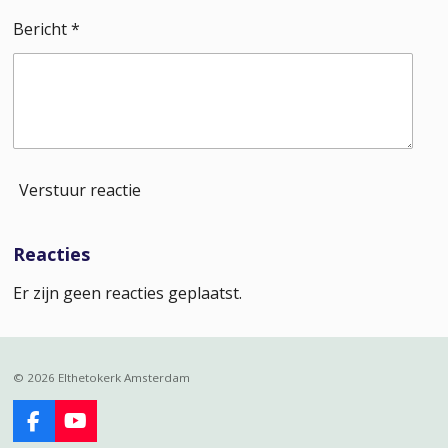
Bericht *
Verstuur reactie
Reacties
Er zijn geen reacties geplaatst.
© 2026 Elthetokerk Amsterdam
F
Y
a
o