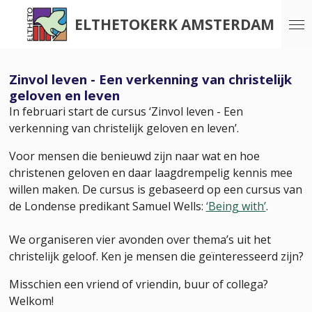
Ga
ELTHETOKERK AMSTERDAM
direct
naar
de
Zinvol leven - Een verkenning van christelijk
hoofdinhoud
geloven en leven
In februari start de cursus ‘Zinvol leven - Een
verkenning van christelijk geloven en leven’.
Voor mensen die benieuwd zijn naar wat en hoe
christenen geloven en daar laagdrempelig kennis mee
willen maken. De cursus is gebaseerd op een cursus van
de Londense predikant Samuel Wells:
‘Being with’
.
We organiseren vier avonden over thema’s uit het
christelijk geloof. Ken je mensen die geïnteresseerd zijn?
Misschien een vriend of vriendin, buur of collega?
Welkom!