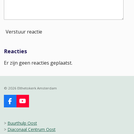
Verstuur reactie
Reacties
Er zijn geen reacties geplaatst.
© 2026 Elthetokerk Amsterdam
F
Y
a
o
c
u
e
T
>
Buurthulp Oost
b
u
>
Diaconaal Centrum Oost
o
b