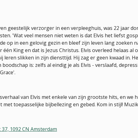
en geestelijk verzorger in een verpleeghuis, was 22 jaar dom
sten. 'Wat veel mensen niet weten is dat Elvis het liefst gosp
roeide op in een gelovig gezin en bleef zijn leven lang zoek
één King en dat is Jezus Christus. Elvis overleed helaas al op
ij leren slikken in zijn diensttijd. Hij zag er geen kwaad in. 
oodschap is: zelfs al eindig je als Elvis - verslaafd, depressi
Grace'.
sverhaal van Elvis met enkele van zijn grootste hits, en we 
met toepasselijke bijbellezing en gebed. Kom in stijl! Muzika
t 37, 1092 CN Amsterdam