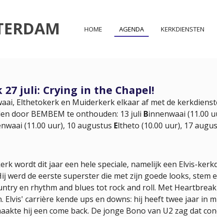
TERDAM
HOME
AGENDA
KERKDIENSTEN
27 juli: Crying in the Chapel!
aai, Elthetokerk en Muiderkerk elkaar af met de kerkdiens
uden door BEMBEM te onthouden: 13 juli
B
innenwaai (11.00 uu
enwaai (11.00 uur), 10 augustus
E
ltheto (10.00 uur), 17 augu
erk wordt dit jaar een hele speciale, namelijk een Elvis-kerk
ij werd de eerste superster die met zijn goede looks, stem en
ountry en rhythm and blues tot rock and roll. Met Heartbreak
 Elvis' carrière kende ups en downs: hij heeft twee jaar in mil
aakte hij een come back. De jonge Bono van U2 zag dat conce