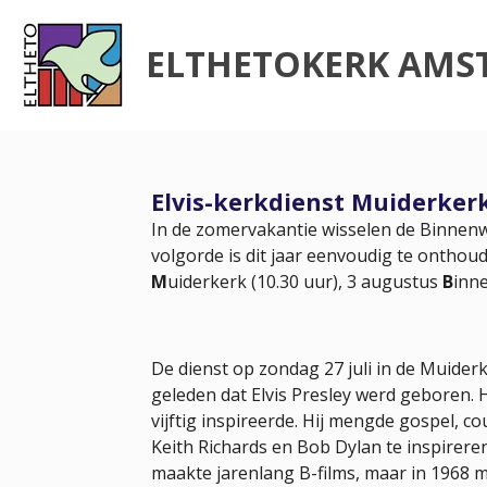
Ga
direct
ELTHETOKERK AMS
naar
de
hoofdinhoud
Elvis-kerkdienst Muiderkerk 
In de zomervakantie wisselen de Binnenw
volgorde is dit jaar eenvoudig te ontho
M
uiderkerk (10.30 uur), 3 augustus
B
inn
De dienst op zondag 27 juli in de Muiderk
geleden dat Elvis Presley werd geboren. H
vijftig inspireerde. Hij mengde gospel, c
Keith Richards en Bob Dylan te inspireren.
maakte jarenlang B-films, maar in 1968 m