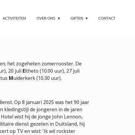
ACTIVITEITEN
OVER ONS
GIFTEN
CONTACT
ten; het zogeheten zomerrooster. De
r), 20 juli
E
ltheto (10.00 uur), 27 juli
stus
M
uiderkerk (10.30 uur).
dienst. Op 8 januari 2025 was het 90 jaar
 kledingstijl de jongeren in de jaren
 Hotel wist hij de jonge John Lennon,
itaire dienst gezeten in Duitsland, hij
rt op TV en wist: 'Ik wil rockster