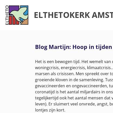
Ga
direct
ELTHETOKERK AMS
naar
de
hoofdinhoud
Blog Martijn: Hoop in tijden 
Het is een bewogen tijd. Het wemelt van d
woningcrisis, energiecrisis, klimaatcrisi
marsen als crisissen. Men spreekt over 
groeiende kloven in de samenleving. Tusse
gevaccineerden en ongevaccineerden, tus
coronatijd is het aantal miljardairs in o
tegelijkertijd ook het aantal mensen da
leven). Er sluimert veel onvrede, angst,
lontjes zijn kort.