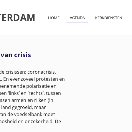
TERDAM
HOME
AGENDA
KERKDIENSTEN
van crisis
e crisissen: coronacrisis,
s…. En evenzoveel protesten en
toenemende polarisatie en
n ‘links’ en ‘rechts’, tussen
sen armen en rijken (in
ns land gegroeid, maar
t van de voedselbank moet
 boosheid en onzekerheid. De