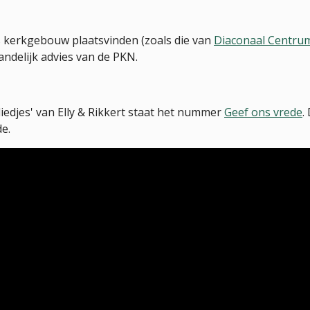
ns kerkgebouw plaatsvinden (zoals die van
Diaconaal Centrum
landelijk advies van de PKN.
iedjes' van Elly & Rikkert staat het nummer
Geef ons vrede
.
de.