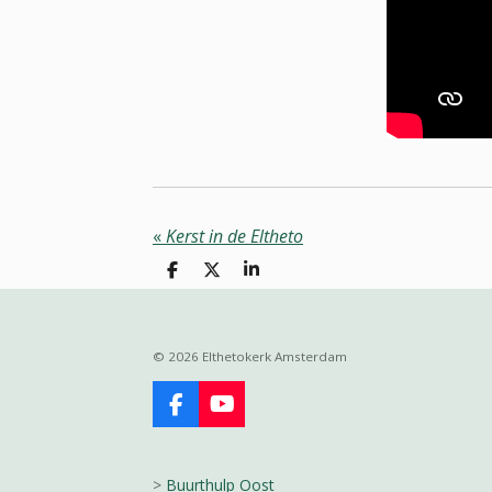
«
Kerst in de Eltheto
D
D
S
e
e
h
l
e
a
e
l
r
n
e
© 2026 Elthetokerk Amsterdam
F
Y
a
o
c
u
e
T
>
Buurthulp Oost