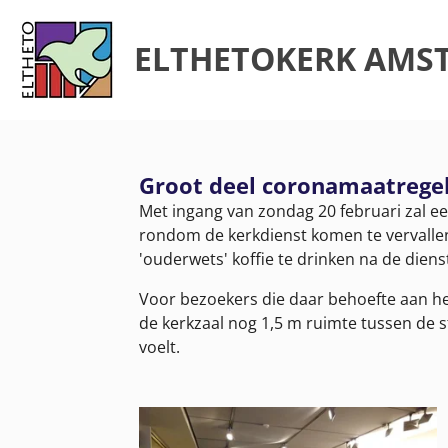
Ga
direct
ELTHETOKERK AMS
naar
de
hoofdinhoud
Groot deel coronamaatregel
Met ingang van zondag 20 februari zal e
rondom de kerkdienst komen te vervalle
'ouderwets' koffie te drinken na de diens
Voor bezoekers die daar behoefte aan h
de kerkzaal nog 1,5 m ruimte tussen de s
voelt.